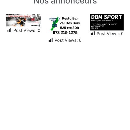
Nos annonceurs
Post Views:
0
Post Views:
0
Post Views:
0
Liens utiles
Conditions de sentier
Achat droit d'accès
Dernières Nouvelles
Prochaines activités
Albums photos
Suivez-nous