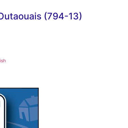
'Outaouais (794-13)
ish